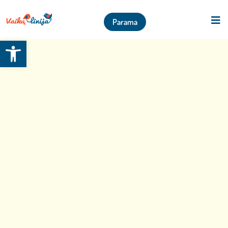
Parama
Open toolbar