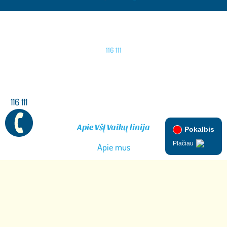
116 111
PASKAMBINK MUMS
116 111
Apie VšĮ Vaikų linija
Apie mus
Komanda
Kontaktai