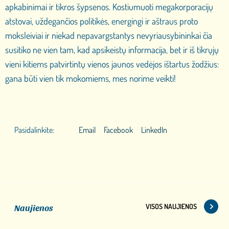
apkabinimai ir tikros šypsenos. Kostiumuoti megakorporacijų
atstovai, uždegančios politikės, energingi ir aštraus proto
moksleiviai ir niekad nepavargstantys nevyriausybininkai čia
susitiko ne vien tam, kad apsikeistų informacija, bet ir iš tikrųjų
vieni kitiems patvirtintų vienos jaunos vedėjos ištartus žodžius:
gana būti vien tik mokomiems, mes norime veikti!
Pasidalinkite:
Email
Facebook
LinkedIn
VISOS NAUJIENOS
Naujienos