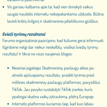
Vis garsiau kalbama apie tai, kad vien išmokyti vaikus
saugiai naudotis internetu nebepakankama užduotis. Būtina
lavinti kritinį žvilgsnį ir skaitmeninio pilietiškumo įgūdžius.
Švieži tyrimų rezultatai
Forumo organizatoriai pasirūpino, kad būtume gerai informuoti.
Išgirdome netgi dar niekur neskelbtų, visiškai šviežių tyrimų
rezultatų! Ir tikrai ne visos naujienos blogos:
Neseniai įsigaliojęs Skaitmeninių paslaugų aktas jau
atnešė apčiuopiamų rezultatų: pradėti tyrimai prieš
milžines skaitmeninių paslaugų platformas, pavyzdžiui,
TikTok. Jau pavyko sustabdyti TikTok įrankio, kuris
ypatingai skatina vaikų įsitraukimą, plėtrą Europoje.
Interneto platformos kuriamos taip, kad kuo labiau