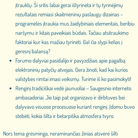
įtrauktų. Ši sritis labai gerai ištyrinėta ir tų tyrinėjimų
rezultatais remiasi skaitmeninių paslaugų dizainas –
programėlės įtraukia mus žaidybiniais elementais, beribiu
naršymu ir kitais paveikiais būdais. Tačiau atsitraukimo
faktoriai kur kas mažiau tyrinėti. Gal čia slypi kelias į
geresnį balansą?
Forumo dalyviai pasidalijo ir pavyzdžiais apie pagalbą
elektroninių patyčių atvejais. Gera žinoti, kad kai kurios
valstybės rimtai imasi veiksmų. Turime iš ko pasimokyti!
Renginį tradiciškai vedė jaunuoliai – Saugesnio interneto
ambasadoriai. Jie taip pat organizavo ir dirbtuves bei
dalyvavo visuose procesuose kuriant renginį. Įdomu buvo
stebėti, kokia šilta ir betarpiška atmosfera tvyro.
Nors tema grėsminga, neraminančias žinias atsvėrė šilti