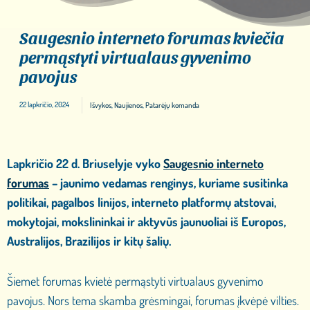
Saugesnio interneto forumas kviečia
permąstyti virtualaus gyvenimo
pavojus
22 lapkričio, 2024
Išvykos
,
Naujienos
,
Patarėjų komanda
Lapkričio 22 d. Briuselyje vyko
Saugesnio interneto
forumas
– jaunimo vedamas renginys, kuriame susitinka
politikai, pagalbos linijos, interneto platformų atstovai,
mokytojai, mokslininkai ir aktyvūs jaunuoliai iš Europos,
Australijos, Brazilijos ir kitų šalių.
Šiemet forumas kvietė permąstyti virtualaus gyvenimo
pavojus. Nors tema skamba grėsmingai, forumas įkvėpė vilties.