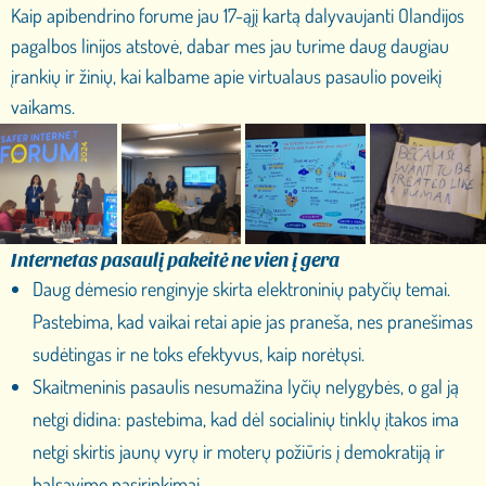
Kaip apibendrino forume jau 17-ąjį kartą dalyvaujanti Olandijos
pagalbos linijos atstovė, dabar mes jau turime daug daugiau
įrankių ir žinių, kai kalbame apie virtualaus pasaulio poveikį
vaikams.
Internetas pasaulį pakeitė ne vien į gera
Daug dėmesio renginyje skirta elektroninių patyčių temai.
Pastebima, kad vaikai retai apie jas praneša, nes pranešimas
sudėtingas ir ne toks efektyvus, kaip norėtųsi.
Skaitmeninis pasaulis nesumažina lyčių nelygybės, o gal ją
netgi didina: pastebima, kad dėl socialinių tinklų įtakos ima
netgi skirtis jaunų vyrų ir moterų požiūris į demokratiją ir
balsavimo pasirinkimai.