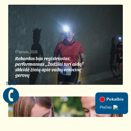
17 birželio, 2026
Rekordas bus registruotas:
performansas „Žodžiai turi aidą“
skleidė žinią apie vaikų emocinę
gerovę
116 111