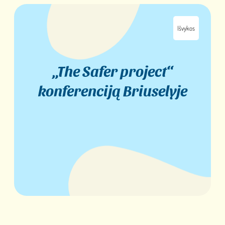
Išvykos
„The Safer project“
konferenciją Briuselyje