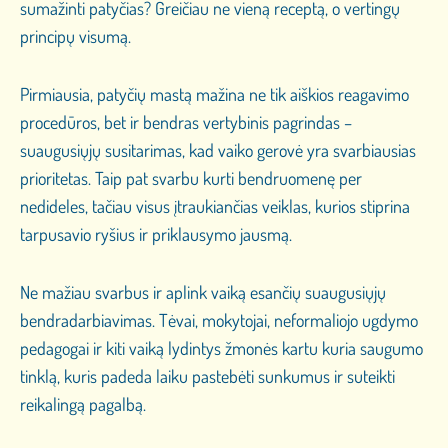
sumažinti patyčias? Greičiau ne vieną receptą, o vertingų
principų visumą.
Pirmiausia, patyčių mastą mažina ne tik aiškios reagavimo
procedūros, bet ir bendras vertybinis pagrindas –
suaugusiųjų susitarimas, kad vaiko gerovė yra svarbiausias
prioritetas. Taip pat svarbu kurti bendruomenę per
nedideles, tačiau visus įtraukiančias veiklas, kurios stiprina
tarpusavio ryšius ir priklausymo jausmą.
Ne mažiau svarbus ir aplink vaiką esančių suaugusiųjų
bendradarbiavimas. Tėvai, mokytojai, neformaliojo ugdymo
pedagogai ir kiti vaiką lydintys žmonės kartu kuria saugumo
tinklą, kuris padeda laiku pastebėti sunkumus ir suteikti
reikalingą pagalbą.