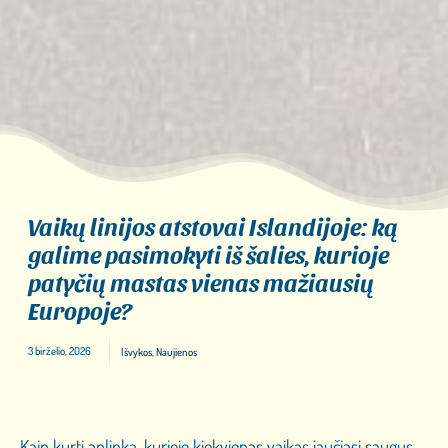
Vaikų linijos atstovai Islandijoje: ką
galime pasimokyti iš šalies, kurioje
patyčių mastas vienas mažiausių
Europoje?
3 birželio, 2026
Išvykos
,
Naujienos
Kaip kurti aplinką, kurioje kiekvienas vaikas jaučiasi saugus,