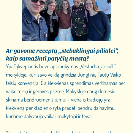
Ar gavome receptą „stebuklingai piliulei“,
kaip sumažinti patyčių mastą?
Ypač įkvepiantis buvo apsilankymas „Vesturbæjarskóli“
mokykloje, kuri savo veiklą grindžia Jungtinių Tautų Vaiko
teisių konvencija. Čia kiekvienas sprendimas vertinamas per
vaiko teisių ir gerovės prizmę. Mokykloje daug dėmesio
skiriama bendruomeniškumui – viena iš tradicijų yra
kiekvieną penktadienio rytą pradėti bendru dainavimu,
kuriame dalyvauja vaikai, mokytojai ir tėvai.