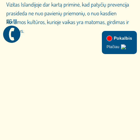
Vizitas Islandijoje dar kartą priminė, kad patyčių prevencija
prasideda ne nuo pavienių priemonių, o nuo kasdien
116 111
kuriamos kultūros, kurioje vaikas yra matomas, girdimas ir
svarbus.
Pasidalinkite:
Email
Facebook
LinkedIn
VISOS NAUJIENOS
Naujienos