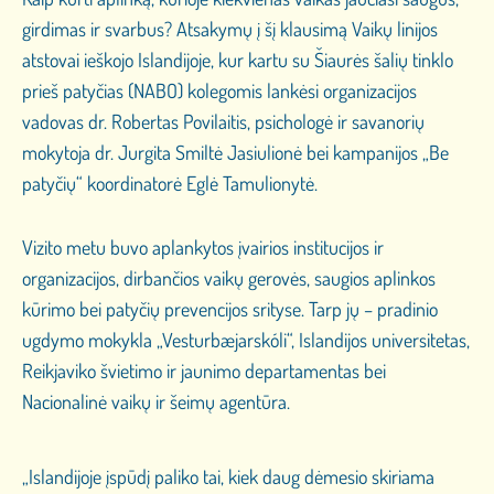
girdimas ir svarbus? Atsakymų į šį klausimą Vaikų linijos
atstovai ieškojo Islandijoje, kur kartu su Šiaurės šalių tinklo
prieš patyčias (NABO) kolegomis lankėsi organizacijos
vadovas dr. Robertas Povilaitis, psichologė ir savanorių
mokytoja dr. Jurgita Smiltė Jasiulionė bei kampanijos „Be
patyčių“ koordinatorė Eglė Tamulionytė.
Vizito metu buvo aplankytos įvairios institucijos ir
organizacijos, dirbančios vaikų gerovės, saugios aplinkos
kūrimo bei patyčių prevencijos srityse. Tarp jų – pradinio
ugdymo mokykla „Vesturbæjarskóli“, Islandijos universitetas,
Reikjaviko švietimo ir jaunimo departamentas bei
Nacionalinė vaikų ir šeimų agentūra.
„Islandijoje įspūdį paliko tai, kiek daug dėmesio skiriama