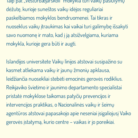
Taip pat „Vesturbæjarskóli“ mokykla turi vaikų pasiūlymų
dėžutę, kurioje suneštos vaikų idėjos reguliariai
paskelbiamos mokyklos bendruomenei. Tai tikras ir
nuoseklus vaikų įtraukimas kai vaikai turi galimybę išsakyti
savo nuomonę ir mato, kad į ją atsižvelgiama, kuriama
mokykla, kurioje gera būti ir augti.
Islandijos universitete Vaikų linijos atstovai susipažino su
kasmet atliekama vaikų ir jaunų žmonių apklausa,
leidžiančia nuosekliai stebėti emocinės gerovės rodiklius.
Reikjaviko švietimo ir jaunimo departamento specialistai
pristatė mokyklose taikomas patyčių prevencijos ir
intervencijos praktikas, o Nacionalinės vaikų ir šeimų
agentūros atstovai papasakojo apie neseniai įsigaliojusį Vaiko
gerovės įstatymą, kurio centre – vaikas ir jo poreikiai.