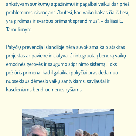
ankstyvam sunkumų atpažinimui ir pagalbai vaikui dar prieš
problemoms įsisenėjant. Jautėsi, kad vaiko balsas čia iš tiesų
yra girdimas ir svarbus priimant sprendimus“, – dalijasi E.
Tamulionytė.
Patyčių prevencija Islandijoje nėra suvokiama kaip atskiras
projektas ar pavienė iniciatyva. Ji integruota į bendrą vaikų
emocinės gerovės ir saugumo stiprinimo sistemą. Toks
požiūris primena, kad ilgalaikiai pokyčiai prasideda nuo
nuoseklaus dėmesio vaikų santykiams, savijautai ir
kasdieniams bendruomenės ryšiams.