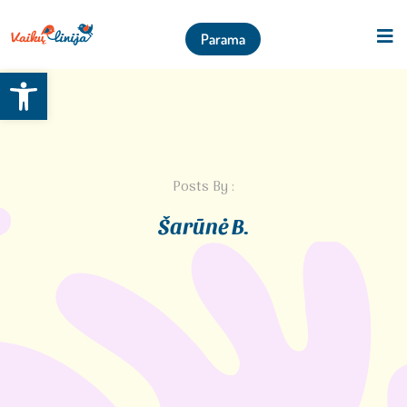
Parama
Open toolbar
Posts By :
Šarūnė B.