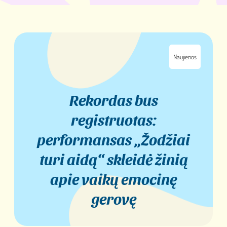
Naujienos
Rekordas bus
registruotas:
performansas „Žodžiai
turi aidą“ skleidė žinią
apie vaikų emocinę
gerovę